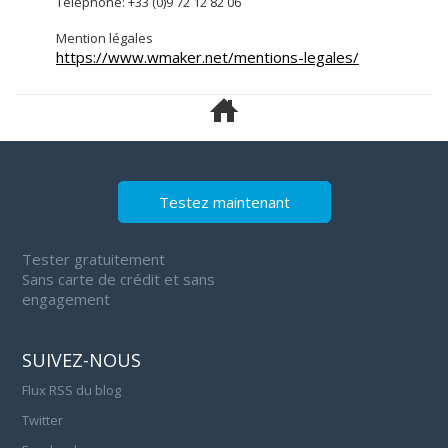
Téléphone: +33 (0)9 72 12 82 06
Mention légales
https://www.wmaker.net/mentions-legales/
Testez maintenant
Tester gratuitement
Sans carte de crédit et sans
engagement
SUIVEZ-NOUS
Flux RSS du blog
Twitter