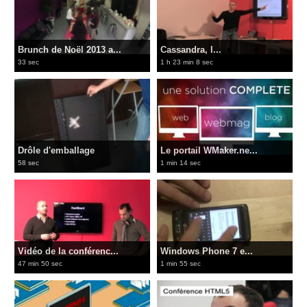
Brunch de Noël 2013 a...
Cassandra, l...
33 sec
1 h 23 min 8 sec
Drôle d'emballage
Le portail WMaker.ne...
58 sec
1 min 14 sec
Vidéo de la conférenc...
Windows Phone 7 e...
47 min 50 sec
1 min 55 sec