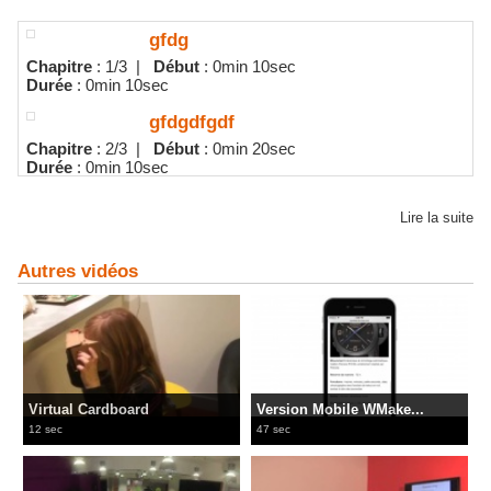
gfdg
Chapitre
: 1/3 |
Début
: 0min 10sec
Durée
: 0min 10sec
gfdgdfgdf
Chapitre
: 2/3 |
Début
: 0min 20sec
Durée
: 0min 10sec
gfdg
Lire la suite
Chapitre
: 3/3 |
Début
: 0min 30sec
Durée
: 0min 10sec
Autres vidéos
Virtual Cardboard
Version Mobile WMake...
12 sec
47 sec