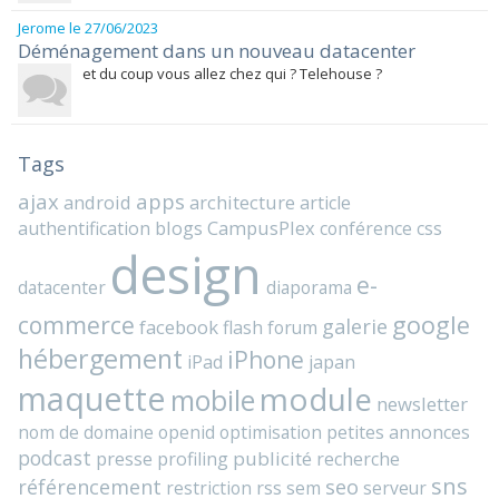
Jerome
le 27/06/2023
Déménagement dans un nouveau datacenter
et du coup vous allez chez qui ? Telehouse ?
Tags
ajax
apps
android
architecture
article
blogs
CampusPlex
authentification
conférence
css
design
e-
datacenter
diaporama
commerce
google
galerie
facebook
flash
forum
hébergement
iPhone
iPad
japan
maquette
module
mobile
newsletter
nom de domaine
openid
optimisation
petites annonces
podcast
presse
publicité
profiling
recherche
sns
référencement
seo
rss
restriction
sem
serveur