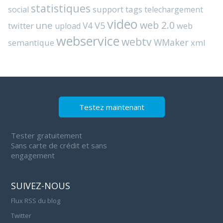
statistiques
support
tags
social
telechargement
video
web 2.0
une
V4
V5
twitter
web
upload
webservice
webtv
WMaker
semantique
xml
Testez maintenant
Tester gratuitement
Sans carte de crédit et sans
engagement
SUIVEZ-NOUS
Flux RSS du blog
Twitter