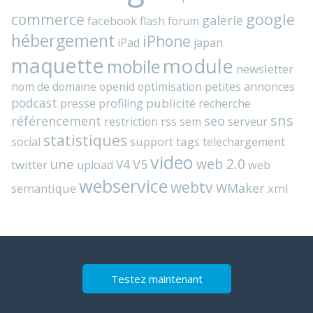
commerce
google
galerie
facebook
flash
forum
hébergement
iPhone
iPad
japan
maquette
module
mobile
newsletter
nom de domaine
openid
optimisation
petites annonces
podcast
presse
publicité
profiling
recherche
sns
référencement
seo
rss
restriction
sem
serveur
statistiques
support
tags
social
telechargement
video
web 2.0
une
V4
V5
twitter
web
upload
webservice
webtv
WMaker
semantique
xml
Testez maintenant