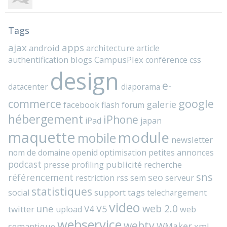
Tags
ajax
apps
android
architecture
article
blogs
CampusPlex
authentification
conférence
css
design
e-
datacenter
diaporama
commerce
google
galerie
facebook
flash
forum
hébergement
iPhone
iPad
japan
maquette
module
mobile
newsletter
nom de domaine
openid
optimisation
petites annonces
podcast
presse
publicité
profiling
recherche
sns
référencement
seo
rss
restriction
sem
serveur
statistiques
support
tags
social
telechargement
video
web 2.0
une
V4
V5
twitter
web
upload
webservice
webtv
WMaker
semantique
xml