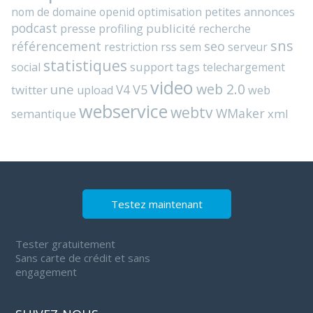
nom de domaine
openid
optimisation
petites annonces
podcast
presse
publicité
profiling
recherche
sns
référencement
seo
rss
restriction
sem
serveur
statistiques
support
tags
social
telechargement
video
web 2.0
une
V4
V5
twitter
web
upload
webservice
webtv
WMaker
semantique
xml
Testez maintenant
Tester gratuitement
Sans carte de crédit et sans
engagement