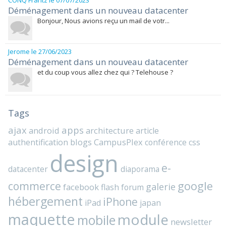
CONQ Frantz
le 07/07/2023
Déménagement dans un nouveau datacenter
Bonjour, Nous avions reçu un mail de votr...
Jerome
le 27/06/2023
Déménagement dans un nouveau datacenter
et du coup vous allez chez qui ? Telehouse ?
Tags
ajax
apps
android
architecture
article
blogs
CampusPlex
authentification
conférence
css
design
e-
datacenter
diaporama
commerce
google
galerie
facebook
flash
forum
hébergement
iPhone
iPad
japan
maquette
module
mobile
newsletter