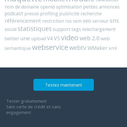
nom de domaine
openid
optimisation
petites annonces
podcast
presse
publicité
profiling
recherche
sns
référencement
seo
rss
restriction
sem
serveur
statistiques
support
tags
social
telechargement
video
web 2.0
une
V4
V5
twitter
web
upload
webservice
webtv
WMaker
semantique
xml
Testez maintenant
Tester gratuitement
Sans carte de crédit et sans
engagement