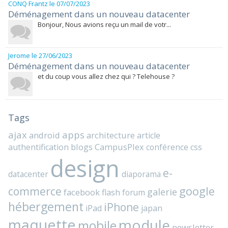
CONQ Frantz
le 07/07/2023
Déménagement dans un nouveau datacenter
Bonjour, Nous avions reçu un mail de votr...
Jerome
le 27/06/2023
Déménagement dans un nouveau datacenter
et du coup vous allez chez qui ? Telehouse ?
Tags
ajax
apps
android
architecture
article
blogs
CampusPlex
authentification
conférence
css
design
e-
datacenter
diaporama
commerce
google
galerie
facebook
flash
forum
hébergement
iPhone
iPad
japan
maquette
module
mobile
newsletter