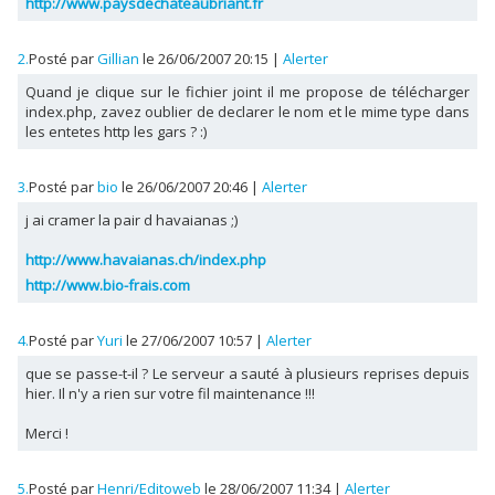
http://www.paysdechateaubriant.fr
2.
Posté par
Gillian
le 26/06/2007 20:15
|
Alerter
Quand je clique sur le fichier joint il me propose de télécharger
index.php, zavez oublier de declarer le nom et le mime type dans
les entetes http les gars ? :)
3.
Posté par
bio
le 26/06/2007 20:46
|
Alerter
j ai cramer la pair d havaianas ;)
http://www.havaianas.ch/index.php
http://www.bio-frais.com
4.
Posté par
Yuri
le 27/06/2007 10:57
|
Alerter
que se passe-t-il ? Le serveur a sauté à plusieurs reprises depuis
hier. Il n'y a rien sur votre fil maintenance !!!
Merci !
5.
Posté par
Henri/Editoweb
le 28/06/2007 11:34
|
Alerter