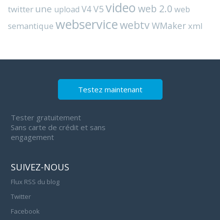
video
web 2.0
une
V4
V5
twitter
web
upload
webservice
webtv
WMaker
semantique
xml
Testez maintenant
Tester gratuitement
Sans carte de crédit et sans
engagement
SUIVEZ-NOUS
Flux RSS du blog
Twitter
Facebook