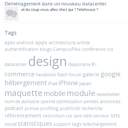
Déménagement dans un nouveau datacenter
et du coup vous allez chez qui ? Telehouse ?
Tags
ajax
apps
android
architecture
article
blogs
CampusPlex
authentification
conférence
css
design
e-
datacenter
diaporama
commerce
google
galerie
facebook
flash
forum
hébergement
iPhone
iPad
japan
maquette
module
mobile
newsletter
nom de domaine
openid
optimisation
petites annonces
podcast
presse
publicité
profiling
recherche
sns
référencement
seo
rss
restriction
sem
serveur
statistiques
support
tags
social
telechargement