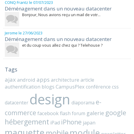
CONQ Frantz
le 07/07/2023
Déménagement dans un nouveau datacenter
Bonjour, Nous avions reçu un mail de votr...
Jerome
le 27/06/2023
Déménagement dans un nouveau datacenter
et du coup vous allez chez qui ? Telehouse ?
Tags
ajax
apps
android
architecture
article
blogs
CampusPlex
authentification
conférence
css
design
e-
datacenter
diaporama
commerce
google
galerie
facebook
flash
forum
hébergement
iPhone
iPad
japan
maquette
module
mobile
newsletter