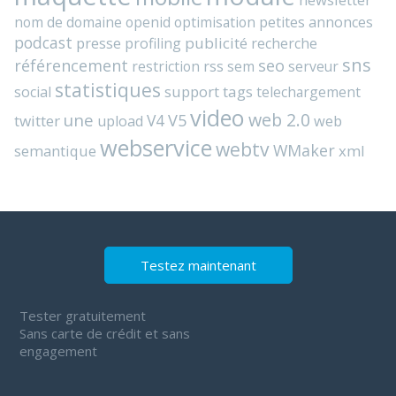
nom de domaine
openid
optimisation
petites annonces
podcast
presse
publicité
profiling
recherche
sns
référencement
seo
rss
restriction
sem
serveur
statistiques
support
tags
social
telechargement
video
web 2.0
une
V4
V5
twitter
web
upload
webservice
webtv
WMaker
semantique
xml
Testez maintenant
Tester gratuitement
Sans carte de crédit et sans
engagement