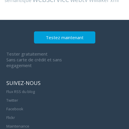
WMaker
semantique
xml
Testez maintenant
Tester gratuitement
Sans carte de crédit et sans
engagement
SUIVEZ-NOUS
Flux RSS du blog
Twitter
Facebook
Flickr
Maintenance