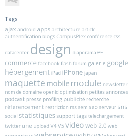
Tags
ajax
apps
android
architecture
article
blogs
CampusPlex
authentification
conférence
css
design
e-
datacenter
diaporama
commerce
google
galerie
facebook
flash
forum
hébergement
iPhone
iPad
japan
maquette
module
mobile
newsletter
nom de domaine
openid
optimisation
petites annonces
podcast
presse
publicité
profiling
recherche
sns
référencement
seo
rss
restriction
sem
serveur
statistiques
support
tags
social
telechargement
video
web 2.0
une
V4
V5
twitter
web
upload
webservice
webtv