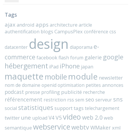
Tags
ajax
apps
android
architecture
article
blogs
CampusPlex
authentification
conférence
css
design
e-
datacenter
diaporama
commerce
google
galerie
facebook
flash
forum
hébergement
iPhone
iPad
japan
maquette
module
mobile
newsletter
nom de domaine
openid
optimisation
petites annonces
podcast
presse
publicité
profiling
recherche
sns
référencement
seo
rss
restriction
sem
serveur
statistiques
support
tags
social
telechargement
video
web 2.0
une
V4
V5
twitter
web
upload
webservice
webtv
WMaker
semantique
xml