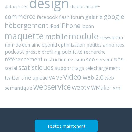
design
e-
datacenter
diaporama
commerce
google
galerie
facebook
flash
forum
hébergement
iPhone
iPad
japan
maquette
module
mobile
newsletter
nom de domaine
openid
optimisation
petites annonces
podcast
presse
publicité
profiling
recherche
sns
référencement
seo
rss
restriction
sem
serveur
statistiques
support
tags
social
telechargement
video
web 2.0
une
V4
V5
twitter
web
upload
webservice
webtv
WMaker
semantique
xml
Testez maintenant