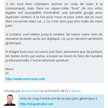
1) On veut bien volontiers donner un coup de main à la
communauté, mais faire un copier-coller "brut" de nos infos
légales est susceptible d'entraîner une pénalité google pour
duplicate content, à la fois pour nous et pour votre site (si vous
êtes concernés bien sur...). Ce n'est donc pas très malin de votre
part...
2) Certains vont même jusqu'à omettre de retirer notre nom de
domaine du texte qu'ils ont dupliqué. Là, ça en devient carrément
grotesque...
Si malgré tout vous ne savez pas faire autrement que de pomper
les textes écrits par autrui, essayer au moins le faire de manière
professionnelle. C'est le minimum syndical !
Merci
FC
http://www.senioractu.com
9.
Posté par
Jérome Pietri
le 22/07/2015 09:15
|
Alerter
Voila du coup l'article est de un peu plus générique :)
http://blog.wmaker.net