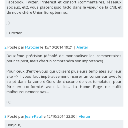
Facebook, Twitter, Pinterest et consort (commentaires, réseaux
sociaux, etc), vous placent ipso facto dans le viseur de la CNIL et
de notre chère Union Européenne...
;-)
F.Crozier
2.
Posté par
FCrozier
le 15/10/2014 19:21
|
Alerter
Deuxième précision (désolé de monopoliser les commentaires
pour ce post, mais chacun comprendra son importance) :
Pour ceux d'entre-vous qui utilisent plusieurs templates sur leur
site => il vous faut impérativement insérer un conteneur avec le
script dans la zone d'Ours de chacune de vos templates, pour
être en conformité avec la loi... La Home Page ne suffit
malheureusement pas...
FC
3.
Posté par
Jean-Paul
le 15/10/2014 22:30
|
Alerter
Bonjour,