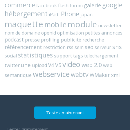
commerce
google
galerie
facebook
flash
forum
hébergement
iPhone
iPad
japan
maquette
module
mobile
newsletter
nom de domaine
openid
optimisation
petites annonces
podcast
presse
publicité
profiling
recherche
sns
référencement
seo
rss
restriction
sem
serveur
statistiques
support
tags
social
telechargement
video
web 2.0
une
V4
V5
twitter
web
upload
webservice
webtv
WMaker
semantique
xml
Testez maintenant
Tester gratuitement