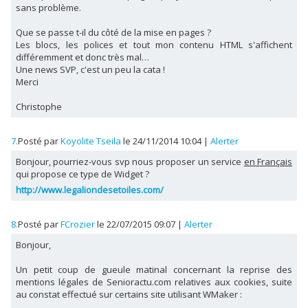
sans problème.
Que se passe t-il du côté de la mise en pages ?
Les blocs, les polices et tout mon contenu HTML s'affichent
différemment et donc très mal…
Une news SVP, c'est un peu la cata !
Merci
Christophe
7.
Posté par
Koyolite Tseila
le 24/11/2014 10:04
|
Alerter
Bonjour, pourriez-vous svp nous proposer un service
en Français
qui propose ce type de Widget ?
http://www.legaliondesetoiles.com/
8.
Posté par
FCrozier
le 22/07/2015 09:07
|
Alerter
Bonjour,
Un petit coup de gueule matinal concernant la reprise des
mentions légales de Senioractu.com relatives aux cookies, suite
au constat effectué sur certains site utilisant WMaker :