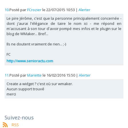
10.
Posté par
FCrozier
le 22/07/2015 10:53
|
Alerter
Le pire Jérôme, c'est que la personne principalement concernée -
dont j'aurai l'élégance de taire le nom ici - me répond en
m'accusant à son tour d'avoir pompé mes infos et le plugin sur le
blog de WMaker... Bref...
Ils ne doutent vraiment de rien... ;-)
FC
http://www.senioractu.com
11.
Posté par
Mariette
le 16/02/2016 15:50
|
Alerter
Create a widget ? c'est où sur wmaker.
Aucun support trouvé
merci
Suivez-nous
RSS