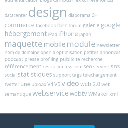
authentification
conférence
css
design
e-
datacenter
diaporama
commerce
google
galerie
facebook
flash
forum
hébergement
iPhone
iPad
japan
maquette
module
mobile
newsletter
nom de domaine
openid
optimisation
petites annonces
podcast
presse
publicité
profiling
recherche
sns
référencement
seo
rss
restriction
sem
serveur
statistiques
support
tags
social
telechargement
video
web 2.0
une
V4
V5
twitter
web
upload
webservice
webtv
WMaker
semantique
xml