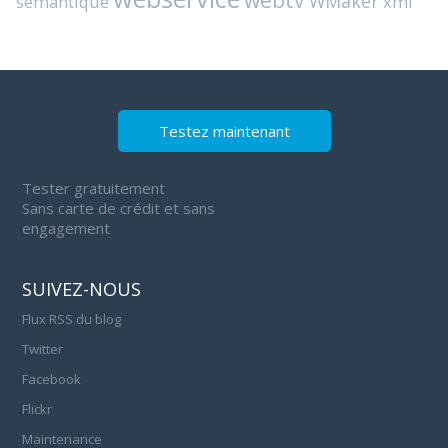
WMaker
semantique
xml
Testez maintenant
Tester gratuitement
Sans carte de crédit et sans
engagement
SUIVEZ-NOUS
Flux RSS du blog
Twitter
Facebook
Flickr
Maintenance