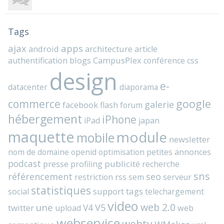
Tags
ajax
apps
android
architecture
article
blogs
CampusPlex
authentification
conférence
css
design
e-
datacenter
diaporama
commerce
google
galerie
facebook
flash
forum
hébergement
iPhone
iPad
japan
maquette
module
mobile
newsletter
nom de domaine
openid
optimisation
petites annonces
podcast
presse
publicité
profiling
recherche
sns
référencement
seo
rss
restriction
sem
serveur
statistiques
support
tags
social
telechargement
video
web 2.0
une
V4
V5
twitter
web
upload
webservice
webtv