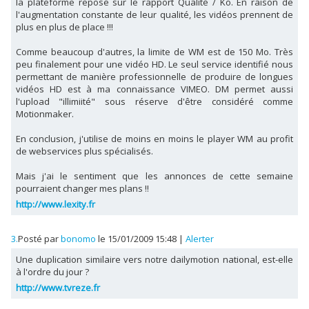
la plateforme repose sur le rapport Qualité / Ko. En raison de
l'augmentation constante de leur qualité, les vidéos prennent de
plus en plus de place !!!
Comme beaucoup d'autres, la limite de WM est de 150 Mo. Très
peu finalement pour une vidéo HD. Le seul service identifié nous
permettant de manière professionnelle de produire de longues
vidéos HD est à ma connaissance VIMEO. DM permet aussi
l'upload "illimiité" sous réserve d'être considéré comme
Motionmaker.
En conclusion, j'utilise de moins en moins le player WM au profit
de webservices plus spécialisés.
Mais j'ai le sentiment que les annonces de cette semaine
pourraient changer mes plans !!
http://www.lexity.fr
3.
Posté par
bonomo
le 15/01/2009 15:48
|
Alerter
Une duplication similaire vers notre dailymotion national, est-elle
à l'ordre du jour ?
http://www.tvreze.fr