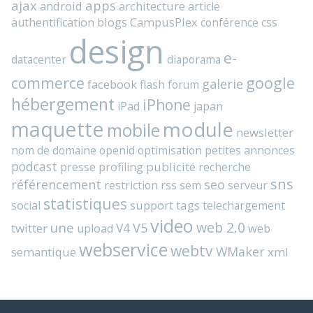
ajax
apps
android
architecture
article
blogs
CampusPlex
authentification
conférence
css
design
e-
datacenter
diaporama
commerce
google
galerie
facebook
flash
forum
hébergement
iPhone
iPad
japan
maquette
module
mobile
newsletter
nom de domaine
openid
optimisation
petites annonces
podcast
presse
publicité
profiling
recherche
sns
référencement
seo
rss
restriction
sem
serveur
statistiques
support
tags
social
telechargement
video
web 2.0
une
V4
V5
twitter
web
upload
webservice
webtv
WMaker
semantique
xml