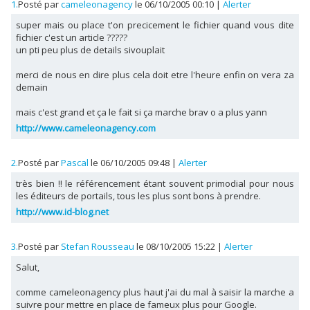
1.
Posté par
cameleonagency
le 06/10/2005 00:10
|
Alerter
super mais ou place t'on precicement le fichier quand vous dite
fichier c'est un article ?????
un pti peu plus de details sivouplait
merci de nous en dire plus cela doit etre l'heure enfin on vera za
demain
mais c'est grand et ça le fait si ça marche brav o a plus yann
http://www.cameleonagency.com
2.
Posté par
Pascal
le 06/10/2005 09:48
|
Alerter
très bien !! le référencement étant souvent primodial pour nous
les éditeurs de portails, tous les plus sont bons à prendre.
http://www.id-blog.net
3.
Posté par
Stefan Rousseau
le 08/10/2005 15:22
|
Alerter
Salut,
comme cameleonagency plus haut j'ai du mal à saisir la marche a
suivre pour mettre en place de fameux plus pour Google.