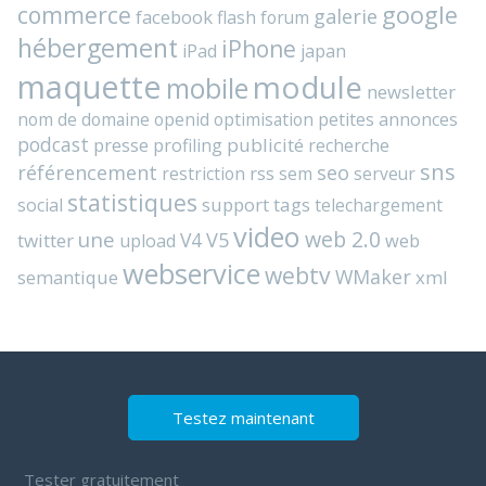
commerce
google
galerie
facebook
flash
forum
hébergement
iPhone
iPad
japan
maquette
module
mobile
newsletter
nom de domaine
openid
optimisation
petites annonces
podcast
presse
publicité
profiling
recherche
sns
référencement
seo
rss
restriction
sem
serveur
statistiques
support
tags
social
telechargement
video
web 2.0
une
V4
V5
twitter
web
upload
webservice
webtv
WMaker
semantique
xml
Testez maintenant
Tester gratuitement