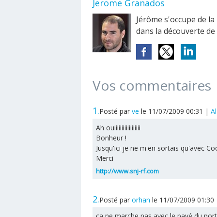
Jerome Granados
Jérôme s'occupe de la
dans la découverte de l
Vos commentaires
1.
Posté par
ve
le 11/07/2009 00:31
|
Al
Ah ouiiiiiiiiiiiiiiiiii
Bonheur !
Jusqu'ici je ne m'en sortais qu'avec C
Merci
http://www.snj-rf.com
2.
Posté par
orhan
le 11/07/2009 01:30
ça ne marche pas avec le pavé du port