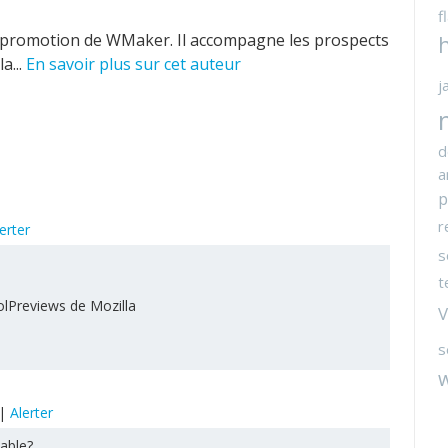
f
 promotion de WMaker. Il accompagne les prospects
a...
En savoir plus sur cet auteur
j
d
a
p
r
erter
s
t
oolPreviews de Mozilla
V
s
|
Alerter
able?