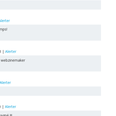
Alerter
emps!
13
|
Alerter
 à webzinemaker
Alerter
0
|
Alerter
agné !!!