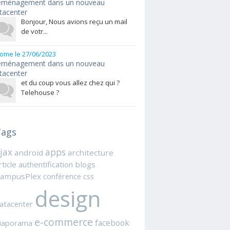
ménagement dans un nouveau
tacenter
Bonjour, Nous avions reçu un mail
de votr...
rome
le 27/06/2023
ménagement dans un nouveau
tacenter
et du coup vous allez chez qui ?
Telehouse ?
ags
jax
apps
android
architecture
rticle
authentification
blogs
ampusPlex
conférence
css
design
atacenter
e-commerce
facebook
iaporama