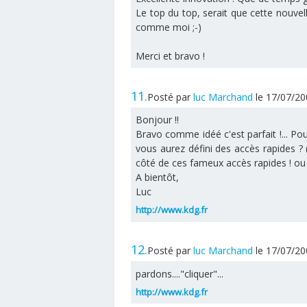
Le top du top, serait que cette nouvel
comme moi ;-)
Merci et bravo !
11.
Posté par
luc Marchand
le 17/07/2
Bonjour !!
Bravo comme idéé c'est parfait !... Po
vous aurez défini des accès rapides ? 
côté de ces fameux accès rapides ! ou a
A bientôt,
Luc
http://www.kdg.fr
12.
Posté par
luc Marchand
le 17/07/2
pardons...."cliquer"...
http://www.kdg.fr