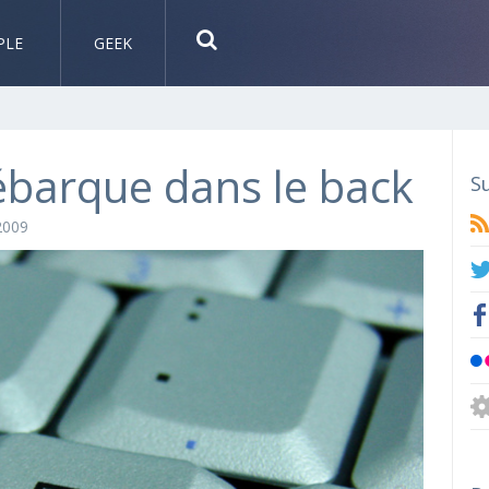
PLE
GEEK
débarque dans le back
S
 2009