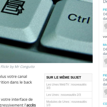
D
PI
Dé
da
vou
Mo
Dé
da
 Flickr by Mr Conguito
PI
plus votre canal
SUR LE MÊME SUJET
Dé
arition dans le back
da
Les Unes WebTV : nouveautés
3/3
Les Unes : nouveautés 2/3
 votre interface de
Modules de Unes : nouveautés
CO
gressivement l'
accès
1/3