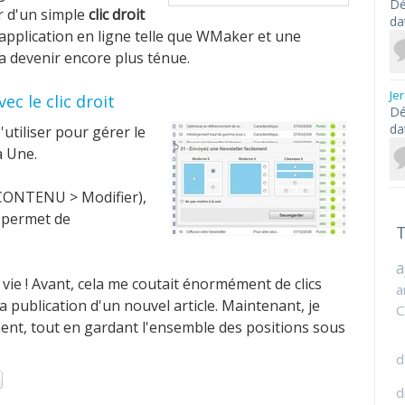
Dé
ir d'un simple
clic droit
da
 application en ligne telle que WMaker et une
va devenir encore plus ténue.
Je
ec le clic droit
Dé
da
'utiliser pour gérer le
a Une.
s (CONTENU > Modifier),
e permet de
T
a
ie ! Avant, cela me coutait énormément de clics
a
 publication d'un nouvel article. Maintenant, je
C
ment, tout en gardant l'ensemble des positions sous
d
d