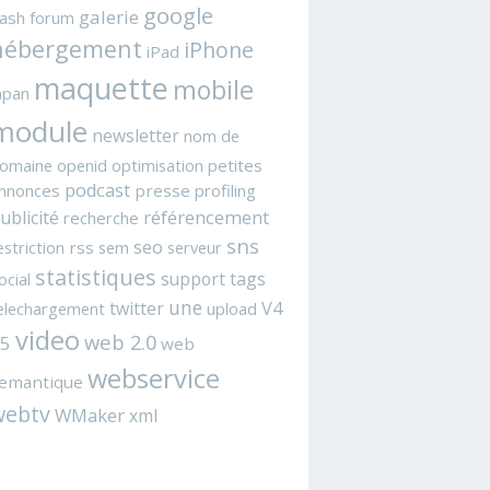
google
galerie
lash
forum
hébergement
iPhone
iPad
maquette
mobile
apan
module
newsletter
nom de
omaine
openid
optimisation
petites
podcast
nnonces
presse
profiling
référencement
ublicité
recherche
sns
seo
estriction
rss
sem
serveur
statistiques
support
tags
ocial
une
twitter
V4
elechargement
upload
video
web 2.0
5
web
webservice
emantique
webtv
WMaker
xml