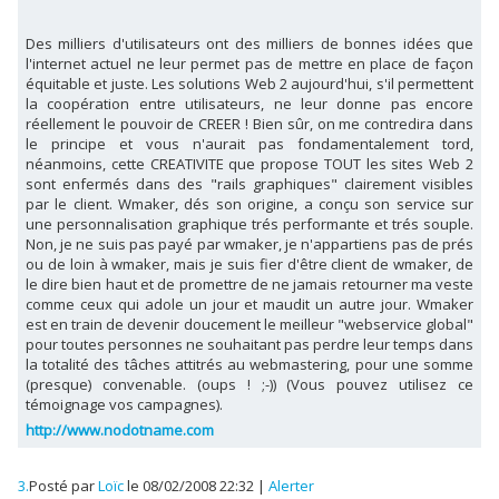
Des milliers d'utilisateurs ont des milliers de bonnes idées que
l'internet actuel ne leur permet pas de mettre en place de façon
équitable et juste. Les solutions Web 2 aujourd'hui, s'il permettent
la coopération entre utilisateurs, ne leur donne pas encore
réellement le pouvoir de CREER ! Bien sûr, on me contredira dans
le principe et vous n'aurait pas fondamentalement tord,
néanmoins, cette CREATIVITE que propose TOUT les sites Web 2
sont enfermés dans des "rails graphiques" clairement visibles
par le client. Wmaker, dés son origine, a conçu son service sur
une personnalisation graphique trés performante et trés souple.
Non, je ne suis pas payé par wmaker, je n'appartiens pas de prés
ou de loin à wmaker, mais je suis fier d'être client de wmaker, de
le dire bien haut et de promettre de ne jamais retourner ma veste
comme ceux qui adole un jour et maudit un autre jour. Wmaker
est en train de devenir doucement le meilleur "webservice global"
pour toutes personnes ne souhaitant pas perdre leur temps dans
la totalité des tâches attitrés au webmastering, pour une somme
(presque) convenable. (oups ! ;-)) (Vous pouvez utilisez ce
témoignage vos campagnes).
http://www.nodotname.com
3.
Posté par
Loïc
le 08/02/2008 22:32
|
Alerter