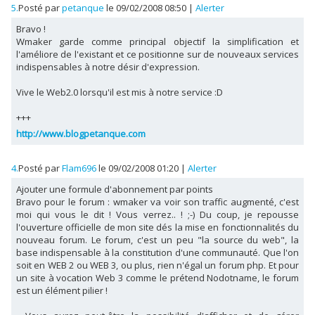
5.
Posté par
petanque
le 09/02/2008 08:50
|
Alerter
Bravo !
Wmaker garde comme principal objectif la simplification et
l'améliore de l'existant et ce positionne sur de nouveaux services
indispensables à notre désir d'expression.
Vive le Web2.0 lorsqu'il est mis à notre service :D
+++
http://www.blogpetanque.com
4.
Posté par
Flam696
le 09/02/2008 01:20
|
Alerter
Ajouter une formule d'abonnement par points
Bravo pour le forum : wmaker va voir son traffic augmenté, c'est
moi qui vous le dit ! Vous verrez.. ! ;-) Du coup, je repousse
l'ouverture officielle de mon site dés la mise en fonctionnalités du
nouveau forum. Le forum, c'est un peu "la source du web", la
base indispensable à la constitution d'une communauté. Que l'on
soit en WEB 2 ou WEB 3, ou plus, rien n'égal un forum php. Et pour
un site à vocation Web 3 comme le prétend Nodotname, le forum
est un élément pilier !