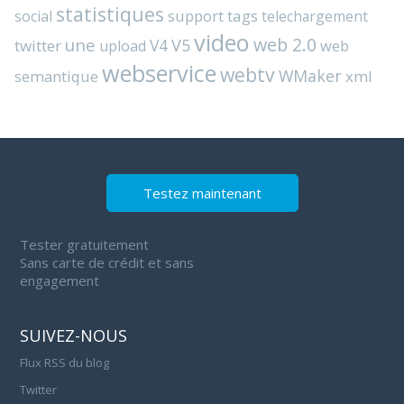
statistiques
support
tags
social
telechargement
video
web 2.0
une
V4
V5
twitter
web
upload
webservice
webtv
WMaker
semantique
xml
Testez maintenant
Tester gratuitement
Sans carte de crédit et sans
engagement
SUIVEZ-NOUS
Flux RSS du blog
Twitter