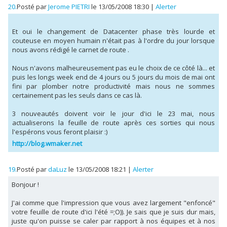
20.
Posté par
Jerome PIETRI
le 13/05/2008 18:30
|
Alerter
Et oui le changement de Datacenter phase très lourde et
couteuse en moyen humain n'était pas à l'ordre du jour lorsque
nous avons rédigé le carnet de route .
Nous n'avons malheureusement pas eu le choix de ce côté là... et
puis les longs week end de 4 jours ou 5 jours du mois de mai ont
fini par plomber notre productivité mais nous ne sommes
certainement pas les seuls dans ce cas là.
3 nouveautés doivent voir le jour d'ici le 23 mai, nous
actualiserons la feuille de route après ces sorties qui nous
l'espérons vous feront plaisir :)
http://blog.wmaker.net
19.
Posté par
daLuz
le 13/05/2008 18:21
|
Alerter
Bonjour !
J'ai comme que l'impression que vous avez largement "enfoncé"
votre feuille de route d'ici l'été =;O)). Je sais que je suis dur mais,
juste qu'on puisse se caler par rapport à nos équipes et à nos