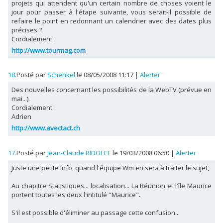
projets qui attendent qu'un certain nombre de choses voient le
jour pour passer à l'étape suivante, vous serait-il possible de
refaire le point en redonnant un calendrier avec des dates plus
précises ?
Cordialement
http://www.tourmag.com
18.
Posté par
Schenkel
le 08/05/2008 11:17
|
Alerter
Des nouvelles concernant les possibilités de la WebTV (prévue en
mai...).
Cordialement
Adrien
http://www.avectact.ch
17.
Posté par
Jean-Claude RIDOLCE
le 19/03/2008 06:50
|
Alerter
Juste une petite Info, quand l'équipe Wm en sera à traiter le sujet,
Au chapitre Statistiques... localisation... La Réunion et l'île Maurice
portent toutes les deux l'intitulé "Maurice".
S'il est possible d'éliminer au passage cette confusion...