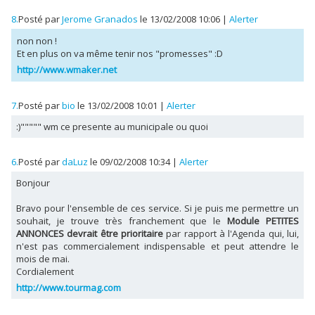
8.
Posté par
Jerome Granados
le 13/02/2008 10:06
|
Alerter
non non !
Et en plus on va même tenir nos "promesses" :D
http://www.wmaker.net
7.
Posté par
bio
le 13/02/2008 10:01
|
Alerter
:)""""" wm ce presente au municipale ou quoi
6.
Posté par
daLuz
le 09/02/2008 10:34
|
Alerter
Bonjour
Bravo pour l'ensemble de ces service. Si je puis me permettre un
souhait, je trouve très franchement que le
Module PETITES
ANNONCES devrait être prioritaire
par rapport à l'Agenda qui, lui,
n'est pas commercialement indispensable et peut attendre le
mois de mai.
Cordialement
http://www.tourmag.com