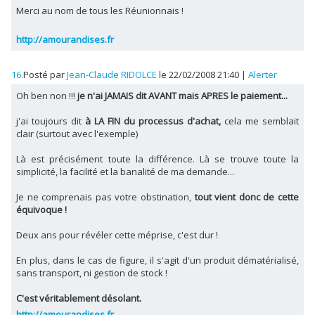
Merci au nom de tous les Réunionnais !
http://amourandises.fr
16.
Posté par
Jean-Claude RIDOLCE
le 22/02/2008 21:40
|
Alerter
Oh ben non !!!
je n'ai JAMAIS dit AVANT mais APRES le paiement...
j'ai toujours dit
à LA FIN du processus d'achat,
cela me semblait
clair (surtout avec l'exemple)
Là est précisément toute la différence. Là se trouve toute la
simplicité, la facilité et la banalité de ma demande...
Je ne comprenais pas votre obstination,
tout vient donc de cette
équivoque !
Deux ans pour révéler cette méprise, c'est dur !
En plus, dans le cas de figure, il s'agit d'un produit dématérialisé,
sans transport, ni gestion de stock !
C'est véritablement désolant.
http://amourandises.fr