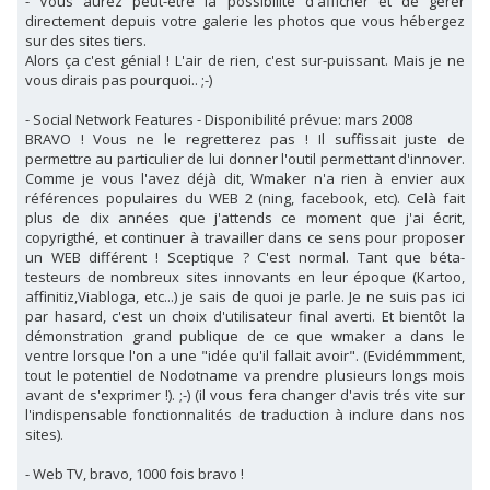
- Vous aurez peut-être la possibilité d'afficher et de gérer
directement depuis votre galerie les photos que vous hébergez
sur des sites tiers.
Alors ça c'est génial ! L'air de rien, c'est sur-puissant. Mais je ne
vous dirais pas pourquoi.. ;-)
- Social Network Features - Disponibilité prévue: mars 2008
BRAVO ! Vous ne le regretterez pas ! Il suffissait juste de
permettre au particulier de lui donner l'outil permettant d'innover.
Comme je vous l'avez déjà dit, Wmaker n'a rien à envier aux
références populaires du WEB 2 (ning, facebook, etc). Celà fait
plus de dix années que j'attends ce moment que j'ai écrit,
copyrigthé, et continuer à travailler dans ce sens pour proposer
un WEB différent ! Sceptique ? C'est normal. Tant que béta-
testeurs de nombreux sites innovants en leur époque (Kartoo,
affinitiz,Viabloga, etc...) je sais de quoi je parle. Je ne suis pas ici
par hasard, c'est un choix d'utilisateur final averti. Et bientôt la
démonstration grand publique de ce que wmaker a dans le
ventre lorsque l'on a une "idée qu'il fallait avoir". (Evidémmment,
tout le potentiel de Nodotname va prendre plusieurs longs mois
avant de s'exprimer !). ;-) (il vous fera changer d'avis trés vite sur
l'indispensable fonctionnalités de traduction à inclure dans nos
sites).
- Web TV, bravo, 1000 fois bravo !