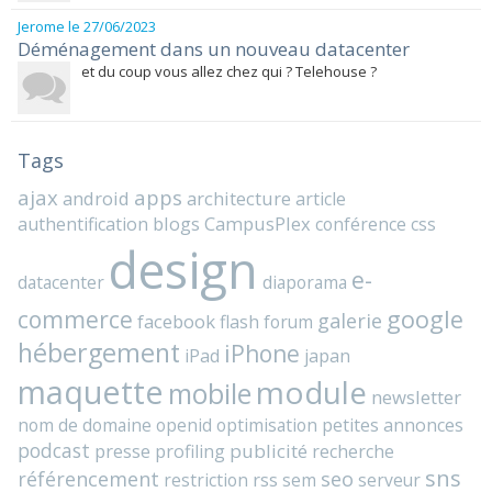
Jerome
le 27/06/2023
Déménagement dans un nouveau datacenter
et du coup vous allez chez qui ? Telehouse ?
Tags
ajax
apps
android
architecture
article
blogs
CampusPlex
authentification
conférence
css
design
e-
datacenter
diaporama
commerce
google
galerie
facebook
flash
forum
hébergement
iPhone
iPad
japan
maquette
module
mobile
newsletter
nom de domaine
openid
optimisation
petites annonces
podcast
presse
publicité
profiling
recherche
sns
référencement
seo
rss
restriction
sem
serveur