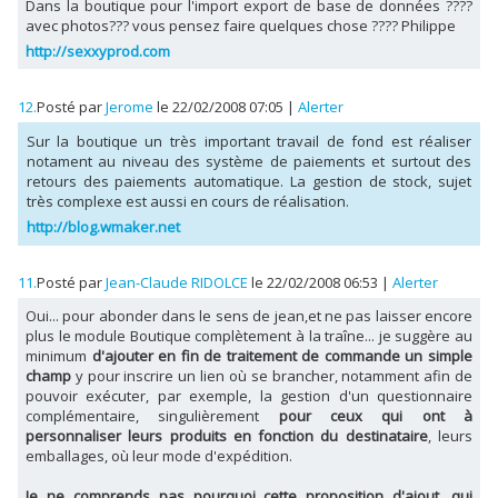
Dans la boutique pour l'import export de base de données ????
avec photos??? vous pensez faire quelques chose ???? Philippe
http://sexxyprod.com
12.
Posté par
Jerome
le 22/02/2008 07:05
|
Alerter
Sur la boutique un très important travail de fond est réaliser
notament au niveau des système de paiements et surtout des
retours des paiements automatique. La gestion de stock, sujet
très complexe est aussi en cours de réalisation.
http://blog.wmaker.net
11.
Posté par
Jean-Claude RIDOLCE
le 22/02/2008 06:53
|
Alerter
Oui... pour abonder dans le sens de jean,et ne pas laisser encore
plus le module Boutique complètement à la traîne... je suggère au
minimum
d'ajouter en fin de traitement de commande un simple
champ
y pour inscrire un lien où se brancher, notamment afin de
pouvoir exécuter, par exemple, la gestion d'un questionnaire
complémentaire, singulièrement
pour ceux qui ont à
personnaliser leurs produits en fonction du destinataire
, leurs
emballages, où leur mode d'expédition.
Je ne comprends pas pourquoi cette proposition d'ajout, qui