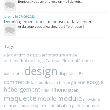
Bonjour, Nous avions reçu un mail de votr...
Jerome
le 27/06/2023
Déménagement dans un nouveau datacenter
et du coup vous allez chez qui ? Telehouse ?
Tags
ajax
apps
android
architecture
article
blogs
CampusPlex
authentification
conférence
css
design
e-
datacenter
diaporama
commerce
google
galerie
facebook
flash
forum
hébergement
iPhone
iPad
japan
maquette
module
mobile
newsletter
nom de domaine
openid
optimisation
petites annonces