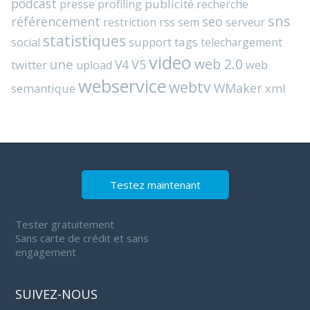
podcast
presse
publicité
profiling
recherche
sns
référencement
seo
rss
restriction
sem
serveur
statistiques
support
tags
social
telechargement
video
web 2.0
une
V4
V5
twitter
web
upload
webservice
webtv
WMaker
semantique
xml
Testez maintenant
Tester gratuitement
Sans carte de crédit et sans
engagement
SUIVEZ-NOUS