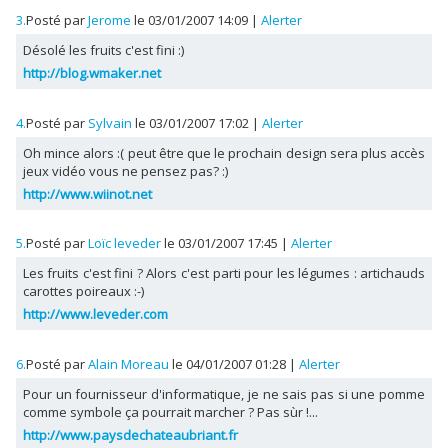
3.
Posté par
Jerome
le 03/01/2007 14:09
|
Alerter
Désolé les fruits c'est fini :)
http://blog.wmaker.net
4.
Posté par
Sylvain
le 03/01/2007 17:02
|
Alerter
Oh mince alors :( peut être que le prochain design sera plus accès
jeux vidéo vous ne pensez pas? :)
http://www.wiinot.net
5.
Posté par
Loïc leveder
le 03/01/2007 17:45
|
Alerter
Les fruits c'est fini ? Alors c'est parti pour les légumes : artichauds
carottes poireaux :-)
http://www.leveder.com
6.
Posté par
Alain Moreau
le 04/01/2007 01:28
|
Alerter
Pour un fournisseur d'informatique, je ne sais pas si une pomme
comme symbole ça pourrait marcher ? Pas sùr !...
http://www.paysdechateaubriant.fr