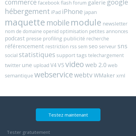
commerce
google
galerie
facebook
flash
forum
hébergement
iPhone
iPad
japan
maquette
module
mobile
newsletter
nom de domaine
openid
optimisation
petites annonces
podcast
presse
publicité
profiling
recherche
sns
référencement
seo
rss
restriction
sem
serveur
statistiques
support
tags
social
telechargement
video
web 2.0
une
V4
V5
twitter
web
upload
webservice
webtv
WMaker
semantique
xml
Testez maintenant
Tester gratuitement