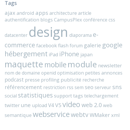
Tags
ajax
apps
android
architecture
article
blogs
CampusPlex
authentification
conférence
css
design
e-
datacenter
diaporama
commerce
google
galerie
facebook
flash
forum
hébergement
iPhone
iPad
japan
maquette
module
mobile
newsletter
nom de domaine
openid
optimisation
petites annonces
podcast
presse
publicité
profiling
recherche
sns
référencement
seo
rss
restriction
sem
serveur
statistiques
support
tags
social
telechargement
video
web 2.0
une
V4
V5
twitter
web
upload
webservice
webtv
WMaker
semantique
xml