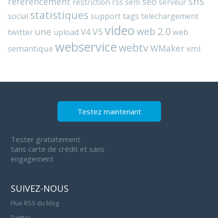
sns
référencement
seo
rss
restriction
sem
serveur
statistiques
support
tags
social
telechargement
video
web 2.0
une
V4
V5
twitter
web
upload
webservice
webtv
WMaker
semantique
xml
Testez maintenant
Tester gratuitement
Sans carte de crédit et sans
engagement
SUIVEZ-NOUS
Flux RSS du blog
Twitter