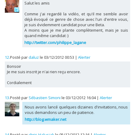
Salut les amis
Comme j'ai regardé la vidéo, et qu'il me semble avoir
déjà évoqué ce genre de chose avec l'un d'entre vous,
je suis évidemment candidat pour une Beta.
A moins que je me plante complètement, mais je suis
quand même candidat :)
http://twitter.com/philippe_lagane
12.
Posté par
daluz
le 03/12/2012 00:53
|
Alerter
Bonsoir
Je me suis inscrit je n'ai rien reçu encore.
Cordialement
13.
Posté par
Sébastien Simoni
le 03/12/2012 16:04
|
Alerter
Nous avons lancé quelques dizaines d'invitations, nous
vous demandons un peu de patience.
http://blog.wmaker.net
14.
Posté par
chris Halusiak
le 05/12/2012 12:16
|
Alerter