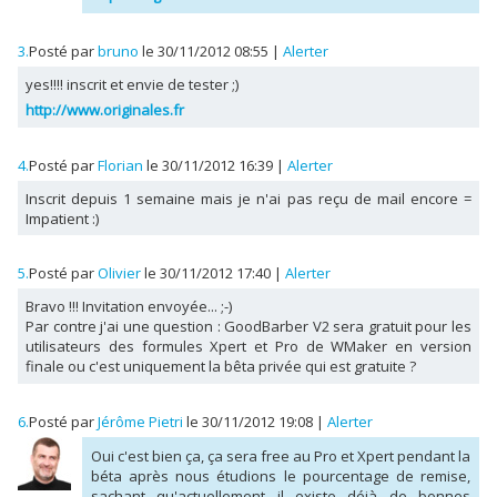
3.
Posté par
bruno
le 30/11/2012 08:55
|
Alerter
yes!!!! inscrit et envie de tester ;)
http://www.originales.fr
4.
Posté par
Florian
le 30/11/2012 16:39
|
Alerter
Inscrit depuis 1 semaine mais je n'ai pas reçu de mail encore =
Impatient :)
5.
Posté par
Olivier
le 30/11/2012 17:40
|
Alerter
Bravo !!! Invitation envoyée... ;-)
Par contre j'ai une question : GoodBarber V2 sera gratuit pour les
utilisateurs des formules Xpert et Pro de WMaker en version
finale ou c'est uniquement la bêta privée qui est gratuite ?
6.
Posté par
Jérôme Pietri
le 30/11/2012 19:08
|
Alerter
Oui c'est bien ça, ça sera free au Pro et Xpert pendant la
béta après nous étudions le pourcentage de remise,
sachant qu'actuellement il existe déjà de bonnes