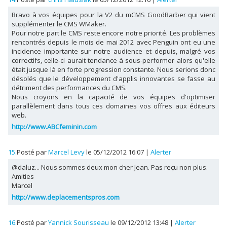
Bravo à vos équipes pour la V2 du mCMS GoodBarber qui vient
supplémenter le CMS WMaker.
Pour notre part le CMS reste encore notre priorité. Les problèmes
rencontrés depuis le mois de mai 2012 avec Penguin ont eu une
incidence importante sur notre audience et depuis, malgré vos
correctifs, celle-ci aurait tendance à sous-performer alors qu'elle
était jusque là en forte progression constante. Nous serions donc
désolés que le développement d'applis innovantes se fasse au
détriment des performances du CMS.
Nous croyons en la capacité de vos équipes d'optimiser
parallèlement dans tous ces domaines vos offres aux éditeurs
web.
http://www.ABCfeminin.com
15.
Posté par
Marcel Levy
le 05/12/2012 16:07
|
Alerter
@daluz... Nous sommes deux mon cher Jean. Pas reçu non plus.
Amities
Marcel
http://www.deplacementspros.com
16.
Posté par
Yannick Sourisseau
le 09/12/2012 13:48
|
Alerter