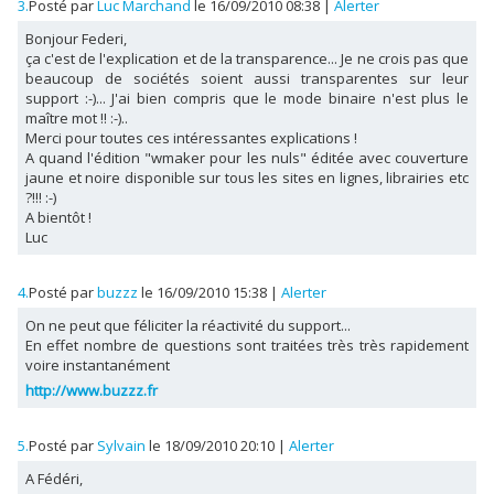
3.
Posté par
Luc Marchand
le 16/09/2010 08:38
|
Alerter
Bonjour Federi,
ça c'est de l'explication et de la transparence... Je ne crois pas que
beaucoup de sociétés soient aussi transparentes sur leur
support :-)... J'ai bien compris que le mode binaire n'est plus le
maître mot !! :-)..
Merci pour toutes ces intéressantes explications !
A quand l'édition "wmaker pour les nuls" éditée avec couverture
jaune et noire disponible sur tous les sites en lignes, librairies etc
?!!! :-)
A bientôt !
Luc
4.
Posté par
buzzz
le 16/09/2010 15:38
|
Alerter
On ne peut que féliciter la réactivité du support...
En effet nombre de questions sont traitées très très rapidement
voire instantanément
http://www.buzzz.fr
5.
Posté par
Sylvain
le 18/09/2010 20:10
|
Alerter
A Fédéri,