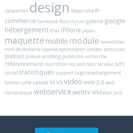
design
e-
datacenter
diaporama
commerce
google
galerie
facebook
flash
forum
hébergement
iPhone
iPad
japan
maquette
module
mobile
newsletter
nom de domaine
openid
optimisation
petites annonces
podcast
presse
publicité
profiling
recherche
sns
référencement
seo
rss
restriction
sem
serveur
statistiques
support
tags
social
telechargement
video
web 2.0
une
V4
V5
twitter
web
upload
webservice
webtv
WMaker
semantique
xml