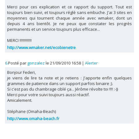
Merci pour ces explication et ce rapport du support. Tout est
toujours bien suivi, et toujours réglé sans embuche. J'ai 3 sites en
moyennes qui tournent chaque année avec wmaker, dont un
depuis 4 ans bientôt. Je ne peux que constater les progrès
permanents et un service toujours plus efficace...
MERCI !!!!!!!!!!!!!
http://www.wmaker.net/ecobienetre
6.
Posté par
gonzalez
le 21/09/2010 16:58
|
Alerter
Bonjour Federi,
je viens de lire ta note et je retiens : J'apporte enfin quelques
grammes de patience dans un support parfois binaire ;).
Si c'est pas du chambrage ciblé ça... Jérôme révolte toi !!!! :-))
Merci pour votre suivi toujours aussi réactif.
Amicalement.
Stéphane (Omaha-Beach)
http://www.omaha-beach.fr