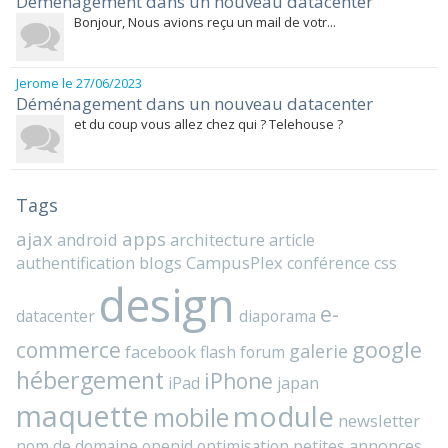
Déménagement dans un nouveau datacenter
Bonjour, Nous avions reçu un mail de votr...
Jerome
le 27/06/2023
Déménagement dans un nouveau datacenter
et du coup vous allez chez qui ? Telehouse ?
Tags
ajax
apps
android
architecture
article
blogs
CampusPlex
authentification
conférence
css
design
e-
datacenter
diaporama
commerce
google
galerie
facebook
flash
forum
hébergement
iPhone
iPad
japan
maquette
module
mobile
newsletter
nom de domaine
openid
optimisation
petites annonces