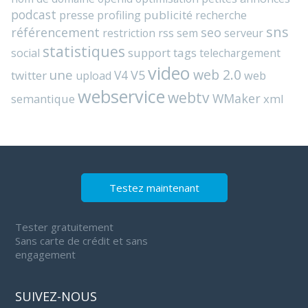
podcast
presse
publicité
profiling
recherche
sns
référencement
seo
rss
restriction
sem
serveur
statistiques
support
tags
social
telechargement
video
web 2.0
une
V4
V5
twitter
web
upload
webservice
webtv
WMaker
semantique
xml
Testez maintenant
Tester gratuitement
Sans carte de crédit et sans
engagement
SUIVEZ-NOUS