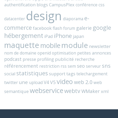
blogs
CampusPlex
authentification
conférence
css
design
e-
datacenter
diaporama
commerce
google
galerie
facebook
flash
forum
hébergement
iPhone
iPad
japan
maquette
module
mobile
newsletter
nom de domaine
openid
optimisation
petites annonces
podcast
presse
publicité
profiling
recherche
sns
référencement
seo
rss
restriction
sem
serveur
statistiques
support
tags
social
telechargement
video
web 2.0
une
V4
V5
twitter
web
upload
webservice
webtv
WMaker
semantique
xml