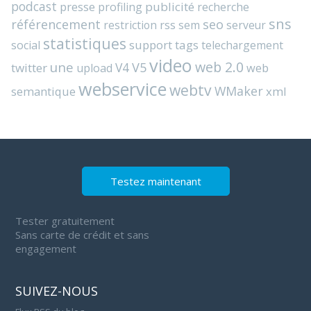
podcast
presse
publicité
profiling
recherche
sns
référencement
seo
rss
restriction
sem
serveur
statistiques
support
tags
social
telechargement
video
web 2.0
une
V4
V5
twitter
web
upload
webservice
webtv
WMaker
semantique
xml
Testez maintenant
Tester gratuitement
Sans carte de crédit et sans
engagement
SUIVEZ-NOUS