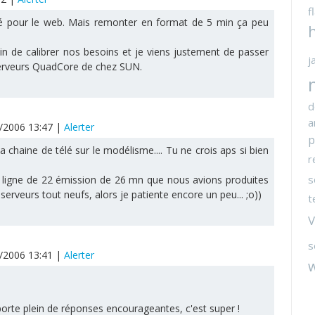
f
é pour le web. Mais remonter en format de 5 min ça peu
 de calibrer nos besoins et je viens justement de passer
j
rveurs QuadCore de chez SUN.
d
a
2/2006 13:47
|
Alerter
p
a chaine de télé sur le modélisme.... Tu ne crois aps si bien
r
s
en ligne de 22 émission de 26 mn que nous avions produites
 serveurs tout neufs, alors je patiente encore un peu... ;o))
t
V
s
2/2006 13:41
|
Alerter
orte plein de réponses encourageantes, c'est super !