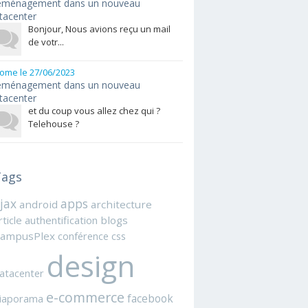
ménagement dans un nouveau
tacenter
Bonjour, Nous avions reçu un mail
de votr...
rome
le 27/06/2023
ménagement dans un nouveau
tacenter
et du coup vous allez chez qui ?
Telehouse ?
ags
jax
apps
android
architecture
rticle
authentification
blogs
ampusPlex
conférence
css
design
atacenter
e-commerce
facebook
iaporama