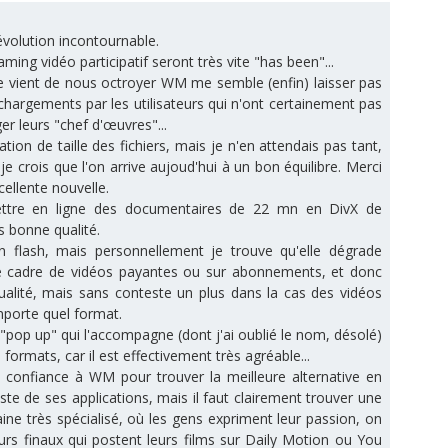
 évolution incontournable.
aming vidéo participatif seront très vite "has been"...
ue vient de nous octroyer WM me semble (enfin) laisser pas
échargements par les utilisateurs qui n'ont certainement pas
er leurs "chef d'œuvres"...
ion de taille des fichiers, mais je n'en attendais pas tant,
e crois que l'on arrive aujoud'hui à un bon équilibre. Merci
cellente nouvelle.
ettre en ligne des documentaires de 22 mn en DivX de
s bonne qualité.
en flash, mais personnellement je trouve qu'elle dégrade
e cadre de vidéos payantes ou sur abonnements, et donc
qualité, mais sans conteste un plus dans la cas des vidéos
mporte quel format.
"pop up" qui l'accompagne (dont j'ai oublié le nom, désolé)
 formats, car il est effectivement très agréable...
le confiance à WM pour trouver la meilleure alternative en
ste de ses applications, mais il faut clairement trouver une
ne très spécialisé, où les gens expriment leur passion, on
urs finaux qui postent leurs films sur Daily Motion ou You