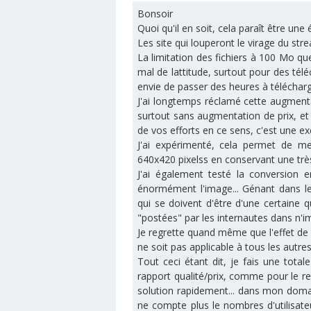
Bonsoir
Quoi qu'il en soit, cela paraît être une
Les site qui louperont le virage du stre
La limitation des fichiers à 100 Mo q
mal de lattitude, surtout pour des tél
envie de passer des heures à télécharg
J'ai longtemps réclamé cette augmentat
surtout sans augmentation de prix, et j
de vos efforts en ce sens, c'est une ex
J'ai expérimenté, cela permet de m
640x420 pixelss en conservant une trè
J'ai également testé la conversion 
énormément l'image... Génant dans l
qui se doivent d'être d'une certaine 
"postées" par les internautes dans n'i
Je regrette quand même que l'effet de 
ne soit pas applicable à tous les autres
Tout ceci étant dit, je fais une tota
rapport qualité/prix, comme pour le re
solution rapidement... dans mon domai
ne compte plus le nombres d'utilisate