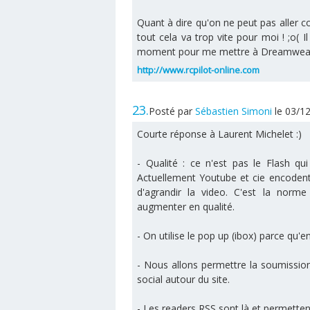
Quant à dire qu'on ne peut pas aller c
tout cela va trop vite pour moi ! ;o(
moment pour me mettre à Dreamweaver 
http://www.rcpilot-online.com
23.
Posté par
Sébastien Simoni
le 03/1
Courte réponse à Laurent Michelet :)
- Qualité : ce n'est pas le Flash q
Actuellement Youtube et cie encoden
d'agrandir la video. C'est la norm
augmenter en qualité.
- On utilise le pop up (ibox) parce qu'
- Nous allons permettre la soumissio
social autour du site.
- Les readers RSS sont là et permettent 