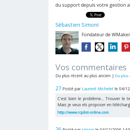
du support depuis votre gestion a
Sébastien Simoni
Fondateur de WMaker
Vos commentaires
Du plus récent au plus ancien
|
Du plus 
27.
Posté par
Laurent Michelet
le 04/1
C'est bien le problème... Trouver le 
Mais je veux els proposer en télécharg
http://www.rcpilot-online.com
26.
Posté par
simoni
le 04/12/2006 14: