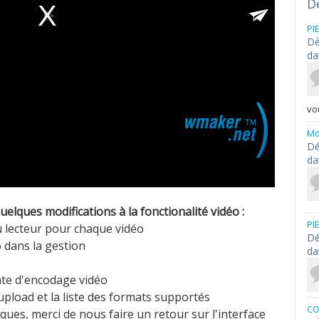
D
PI
Dé
da
vou
Mo
Dé
da
lques modifications à la fonctionalité vidéo :
PI
du lecteur pour chaque vidéo
Dé
o dans la gestion
da
ente d'encodage vidéo
upload et la liste des formats supportés
CO
ques, merci de nous faire un retour sur l'interface