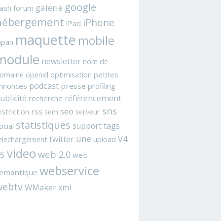
google
galerie
lash
forum
hébergement
iPhone
iPad
maquette
mobile
apan
module
newsletter
nom de
omaine
openid
optimisation
petites
podcast
nnonces
presse
profiling
référencement
ublicité
recherche
sns
seo
estriction
rss
sem
serveur
statistiques
support
tags
ocial
une
twitter
V4
elechargement
upload
video
web 2.0
5
web
webservice
emantique
webtv
WMaker
xml