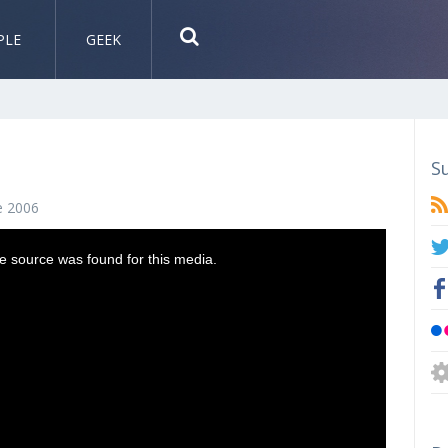
PLE
GEEK
S
e 2006