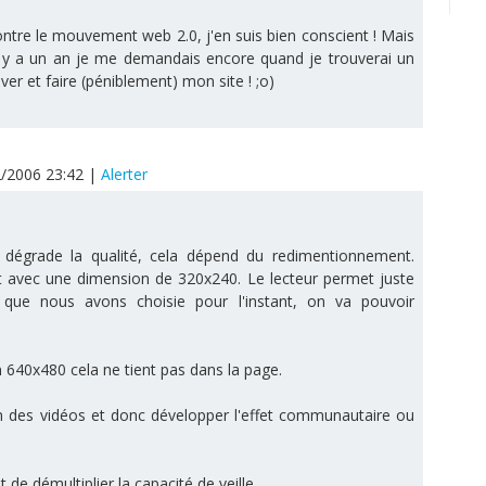
ontre le mouvement web 2.0, j'en suis bien conscient ! Mais
 Il y a un an je me demandais encore quand je trouverai un
et faire (péniblement) mon site ! ;o)
2/2006 23:42
|
Alerter
ui dégrade la qualité, cela dépend du redimentionnement.
t avec une dimension de 320x240. Le lecteur permet juste
e que nous avons choisie pour l'instant, on va pouvoir
en 640x480 cela ne tient pas dans la page.
n des vidéos et donc développer l'effet communautaire ou
de démultiplier la capacité de veille.