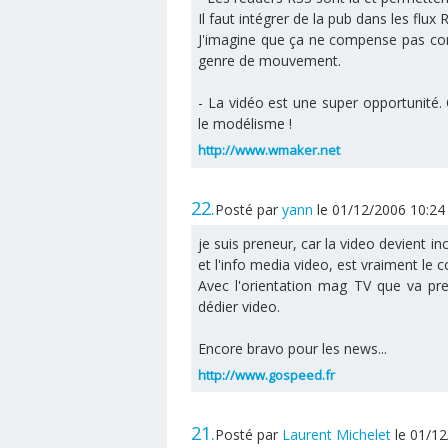
Il faut intégrer de la pub dans les flux 
J'imagine que ça ne compense pas com
genre de mouvement.
- La vidéo est une super opportunité. Q
le modélisme !
http://www.wmaker.net
22.
Posté par
yann
le 01/12/2006 10:2
je suis preneur, car la video devient i
et l'info media video, est vraiment le
Avec l'orientation mag TV que va p
dédier video.
Encore bravo pour les news...
http://www.gospeed.fr
21.
Posté par
Laurent Michelet
le 01/1