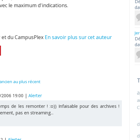
Dé
vec le maximum d'indications.
da
Je
 et du CampusPlex
En savoir plus sur cet auteur
Dé
da
T
ancien au plus récent
a
2/2006 19:00
|
Alerter
a
temps de les remonter ! :o)) Infaisable pour des archives !
C
ement, pas en streaming...
d
d
02
|
Alerter