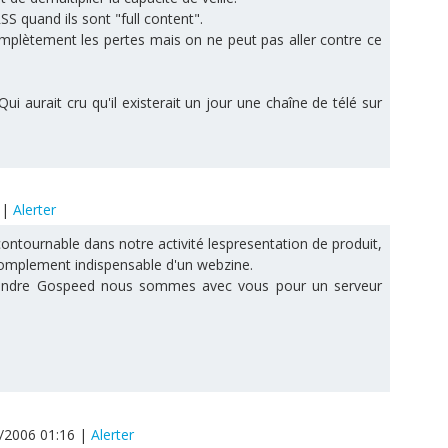
RSS quand ils sont "full content".
plètement les pertes mais on ne peut pas aller contre ce
ui aurait cru qu'il existerait un jour une chaîne de télé sur
4
|
Alerter
ncontournable dans notre activité lespresentation de produit,
 complement indispensable d'un webzine.
rendre Gospeed nous sommes avec vous pour un serveur
2/2006 01:16
|
Alerter