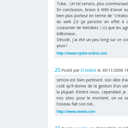
Tube... Un tel service, plus communautai
En conclusion, bravo à WM d'avoir s
bien plus porteur en terme de "créatio
du web 2.0 (je persiste en effet à c
coutumier de Netvibes ! ;o) que les ag
éditoriaux...
Désolé, j'ai été un peu long sur ce c
yeux !
http://www.rcpilot-online.com
20.
Posté par
El Malick
le 30/11/2006 1
simoni est bien pertinent. son idée d
coût qu'il donne de la gestion d'un s
la plupart d'entre nous. cependant j
nos sites. pour le moment, on va se
l'oiseau fait son nid...
http://www.rewmi.com
19.