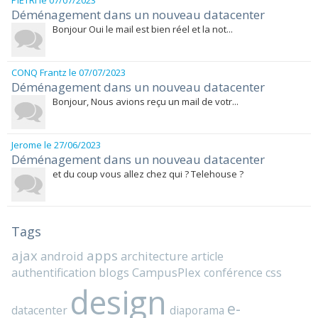
PIETRI
le 07/07/2023
Déménagement dans un nouveau datacenter
Bonjour Oui le mail est bien réel et la not...
CONQ Frantz
le 07/07/2023
Déménagement dans un nouveau datacenter
Bonjour, Nous avions reçu un mail de votr...
Jerome
le 27/06/2023
Déménagement dans un nouveau datacenter
et du coup vous allez chez qui ? Telehouse ?
Tags
ajax
apps
android
architecture
article
blogs
CampusPlex
authentification
conférence
css
design
e-
datacenter
diaporama