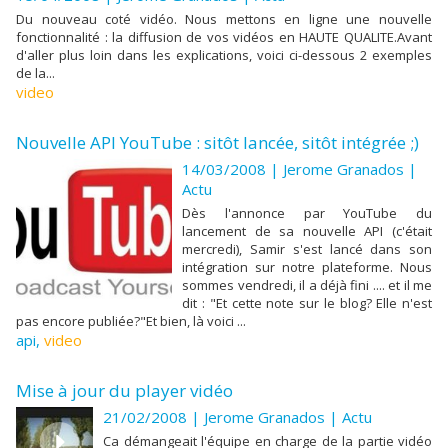
Du nouveau coté vidéo. Nous mettons en ligne une nouvelle
fonctionnalité : la diffusion de vos vidéos en HAUTE QUALITE.Avant
d'aller plus loin dans les explications, voici ci-dessous 2 exemples
de la...
video
Nouvelle API YouTube : sitôt lancée, sitôt intégrée ;)
14/03/2008 |
Jerome Granados
|
Actu
Dès l'annonce par YouTube du
lancement de sa nouvelle API (c'était
mercredi), Samir s'est lancé dans son
intégration sur notre plateforme. Nous
sommes vendredi, il a déjà fini .... et il me
dit : "Et cette note sur le blog? Elle n'est
pas encore publiée?"Et bien, là voici ...
api
,
video
Mise à jour du player vidéo
21/02/2008 |
Jerome Granados
|
Actu
Ca démangeait l'équipe en charge de la partie vidéo