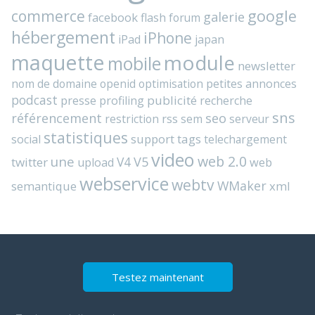
commerce
google
galerie
facebook
flash
forum
hébergement
iPhone
iPad
japan
maquette
module
mobile
newsletter
nom de domaine
openid
optimisation
petites annonces
podcast
presse
publicité
profiling
recherche
sns
référencement
seo
rss
restriction
sem
serveur
statistiques
support
tags
social
telechargement
video
web 2.0
une
V4
V5
twitter
web
upload
webservice
webtv
WMaker
semantique
xml
Testez maintenant