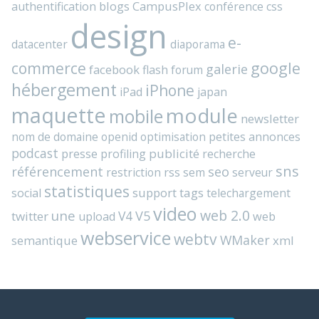
blogs
CampusPlex
authentification
conférence
css
design
e-
datacenter
diaporama
commerce
google
galerie
facebook
flash
forum
hébergement
iPhone
iPad
japan
maquette
module
mobile
newsletter
nom de domaine
openid
optimisation
petites annonces
podcast
presse
publicité
profiling
recherche
sns
référencement
seo
rss
restriction
sem
serveur
statistiques
support
tags
social
telechargement
video
web 2.0
une
V4
V5
twitter
web
upload
webservice
webtv
WMaker
semantique
xml