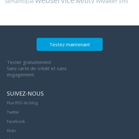
webservice
webtv
WMaker
semantique
xml
Testez maintenant
Tester gratuitement
Sans carte de crédit et sans
engagement
SUIVEZ-NOUS
Flux RSS du blog
Twitter
Facebook
Flickr