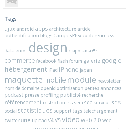
Tags
ajax
apps
android
architecture
article
blogs
CampusPlex
authentification
conférence
css
design
e-
datacenter
diaporama
commerce
google
galerie
facebook
flash
forum
hébergement
iPhone
iPad
japan
maquette
module
mobile
newsletter
nom de domaine
openid
optimisation
petites annonces
podcast
presse
publicité
profiling
recherche
sns
référencement
seo
rss
restriction
sem
serveur
statistiques
support
tags
social
telechargement
video
web 2.0
une
V4
V5
twitter
web
upload